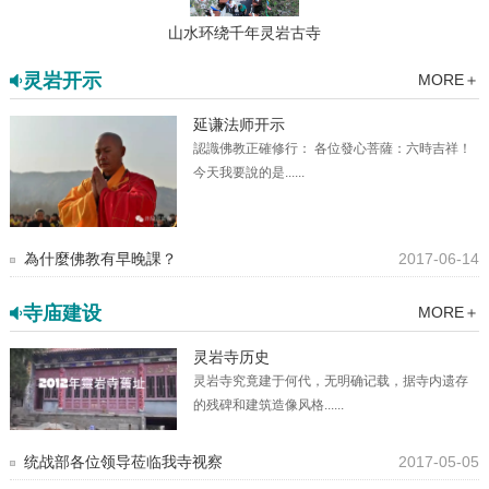
山水环绕千年灵岩古寺
灵岩开示
MORE＋
延谦法师开示
認識佛教正確修行： 各位發心菩薩：六時吉祥！
今天我要說的是......
為什麼佛教有早晚課？
2017-06-14
寺庙建设
MORE＋
灵岩寺历史
灵岩寺究竟建于何代，无明确记载，据寺内遗存
的残碑和建筑造像风格......
统战部各位领导莅临我寺视察
2017-05-05