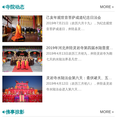
寺院动态
MORE＋
己亥年观世音菩萨成道纪念日法会
2019年7月21日（农历六月十九），为纪念观世
音菩萨成道日，井陉县灵.....
2019年河北井陉灵岩寺第四届水陆普度大斋胜会圆满送圣
2019年4月13日农历三月初九，井陉灵岩寺为期
七天的水陆法界圣凡空.....
灵岩寺水陆法会第六天：斋供诸天、五大士焰口,内坛礼佛忏悔、供下堂
2019年4月12日（农历三月初八），井陉县灵岩
寺水陆法会进入第六天.....
佛事掠影
MORE＋