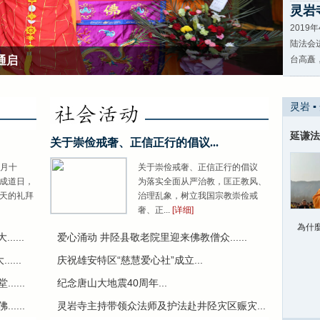
灵岩
201
陆法会
通启
台高矗，
灵岩 ▪
延谦法
关于崇俭戒奢、正信正行的倡议...
六月十
关于崇俭戒奢、正信正行的倡议
成道日，
为落实全面从严治教，匡正教风、
天的礼拜
治理乱象，树立我国宗教崇俭戒
奢、正...
[详细]
為什
....
爱心涌动 井陉县敬老院里迎来佛教僧众......
...
庆祝雄安特区“慈慧爱心社”成立...
....
纪念唐山大地震40周年...
....
灵岩寺主持带领众法师及护法赴井陉灾区赈灾...