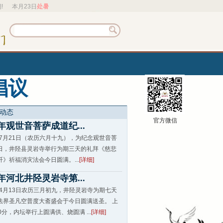
期! 本月23日
处暑
倡议
 动态
官方微信
年观世音菩萨成道纪...
9年7月21日（农历六月十九），为纪念观世音菩
日，井陉县灵岩寺举行为期三天的礼拜《慈悲
》祈福消灾法会今日圆满。...
[详细]
9年河北井陉灵岩寺第...
9年4月13日农历三月初九，井陉灵岩寺为期七天
法界圣凡空普度大斋盛会于今日圆满送圣。 上
0分，内坛举行上圆满供、烧圆满 ...
[详细]