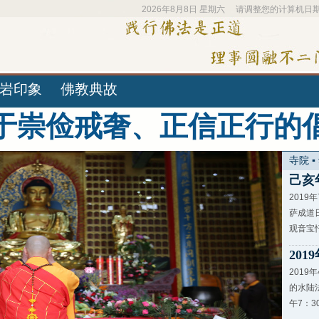
2026年8月8日 星期六 请调整您的计算机日
岩印象
佛教典故
于崇俭戒奢、正信正行的
寺院 ▪
己亥
201
萨成道
观音宝忏
201
201
的水陆
午7：3