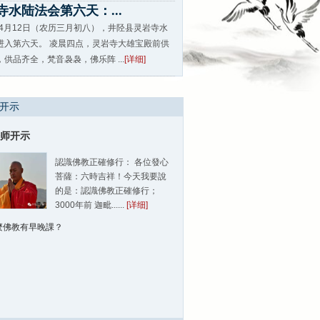
寺水陆法会第六天：...
9年4月12日（农历三月初八），井陉县灵岩寺水
进入第六天。 凌晨四点，灵岩寺大雄宝殿前供
供品齐全，梵音袅袅，佛乐阵 ...
[详细]
 开示
师开示
認識佛教正確修行： 各位發心
菩薩：六時吉祥！今天我要說
的是：認識佛教正確修行；
3000年前 迦毗......
[详细]
麼佛教有早晚課？