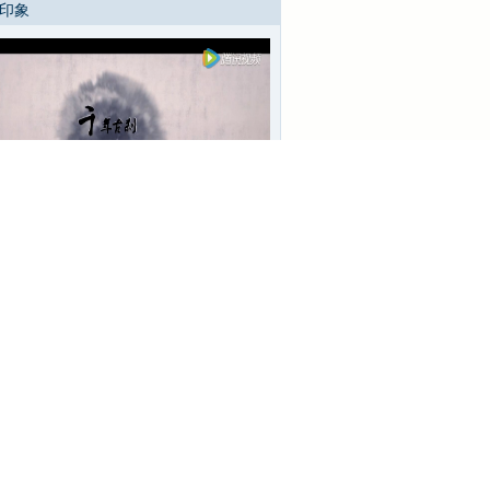
 印象
河北·灵岩禅寺
中国河北灵岩禅寺养心音乐会