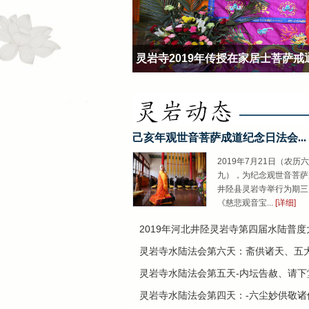
灵岩寺2019年传授在家居士菩萨戒
己亥年观世音菩萨成道纪念日法会...
2019年7月21日（农历
九），为纪念观世音菩萨
井陉县灵岩寺举行为期三
《慈悲观音宝...
[详细]
2019年河北井陉灵岩寺第四届水陆普度大..
灵岩寺水陆法会第六天：斋供诸天、五大...
灵岩寺水陆法会第五天-内坛告赦、请下堂..
灵岩寺水陆法会第四天：-六尘妙供敬诸佛..