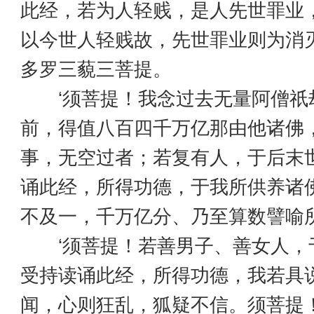
此经，若为人轻贱，是人先世罪业
以今世人轻贱故，先世罪业则为消
多罗三藐三菩提。
‘须菩提！我念过去无量阿僧祇
前，得值八百四千万亿那由他诸佛
事，无空过者；若复有人，于后末
诵此经，所得功德，于我所供养诸
不及一，千万亿分、乃至算数譬喻
‘须菩提！若善男子、善女人，
受持读诵此经，所得功德，我若具
闻，心则狂乱，狐疑不信。须菩提