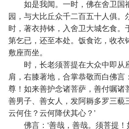
如是我闻。一时，佛在舍卫国
园，与大比丘众千二百五十人俱。
时，著衣持钵，入舍卫大城乞食。
第乞已，还至本处。饭食讫，收衣
敷座而坐。
时，长老须菩提在大众中即从座
肩，右膝著地，合掌恭敬而白佛言：
尊！如来善护念诸菩萨，善付嘱诸
善男子、善女人，发阿耨多罗三藐
云何住？云何降伏其心？’
佛言：‘善哉，善哉。须菩提！