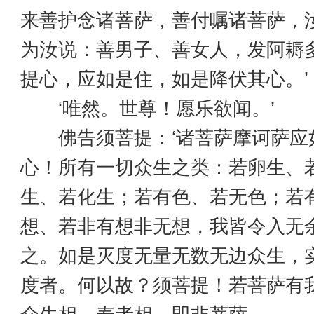
来善护念诸菩萨，善付嘱诸菩萨，
为汝说：善男子、善女人，发阿耨
提心，应如是住，如是降伏其心。’
‘唯然。世尊！愿乐欲闻。’
佛告须菩提：‘诸菩萨摩诃萨应
心！所有一切众生之类：若卵生、
生、若化生；若有色、若无色；若
想、若非有想非无想，我皆令入无
之。如是灭度无量无数无边众生，
度者。何以故？须菩提！若菩萨有