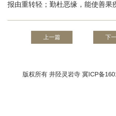
报由重转轻；勤杜恶缘，能使善果
上一篇
下
版权所有 井陉灵岩寺 冀ICP备1601